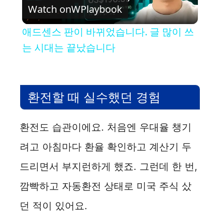
Watch on
WPlaybook
l
애드센스 판이 바뀌었습니다. 글 많이 쓰
a
는 시대는 끝났습니다
y
환전할 때 실수했던 경험
V
환전도 습관이에요. 처음엔 우대율 챙기
i
려고 아침마다 환율 확인하고 계산기 두
d
드리면서 부지런하게 했죠. 그런데 한 번,
깜빡하고 자동환전 상태로 미국 주식 샀
e
던 적이 있어요.