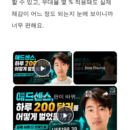
할 수 있고, 우대율 몇 % 적용돼도 실제
체감이 어느 정도 되는지 눈에 보이니까
너무 편해요.
×
Now Playing
Play Video
×
애드센스 판이 바뀌었습니다. 글 많이 쓰는 시대는 끝났습니다
P