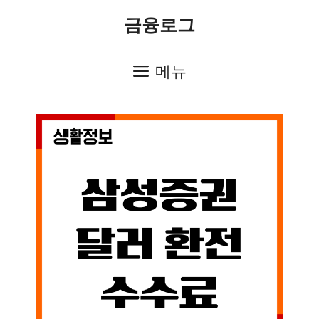
컨
금융로그
텐
츠
메뉴
로
건
너
뛰
기