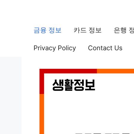
컨
텐
츠
금융 정보
카드 정보
은행 
로
Privacy Policy
Contact Us
건
너
뛰
기