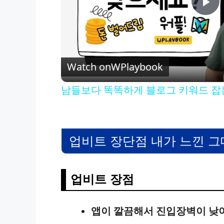
P
l
Watch on
WPlaybook
a
남들보다 똑똑하게 블로그 키워드 잡
y
V
업비트 장단점 내가 느낀 
i
업비트 장점
d
앱이 깔끔해서 진입장벽이 낮