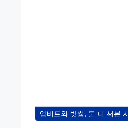
업비트와 빗썸, 둘 다 써본