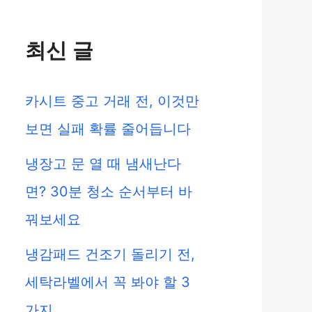
최신 글
카시트 중고 거래 전, 이것만
보면 실패 확률 줄어듭니다
냉장고 문 열 때 냄새난다
면? 30분 청소 순서부터 바
꿔보세요
냉감패드 건조기 돌리기 전,
세탁라벨에서 꼭 봐야 할 3
가지