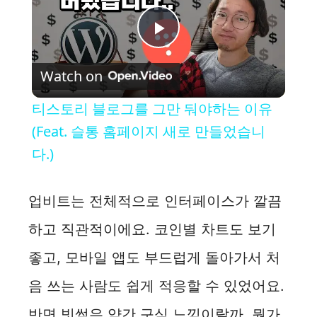
P
Watch on
l
티스토리 블로그를 그만 둬야하는 이유
a
(Feat. 슬통 홈페이지 새로 만들었습니
다.)
y
업비트는 전체적으로 인터페이스가 깔끔
V
하고 직관적이에요. 코인별 차트도 보기
i
좋고, 모바일 앱도 부드럽게 돌아가서 처
음 쓰는 사람도 쉽게 적응할 수 있었어요.
d
반면 빗썸은 약간 구식 느낌이랄까, 뭔가