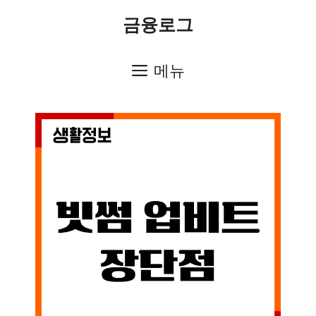
컨
금융로그
텐
츠
메뉴
로
건
너
뛰
기