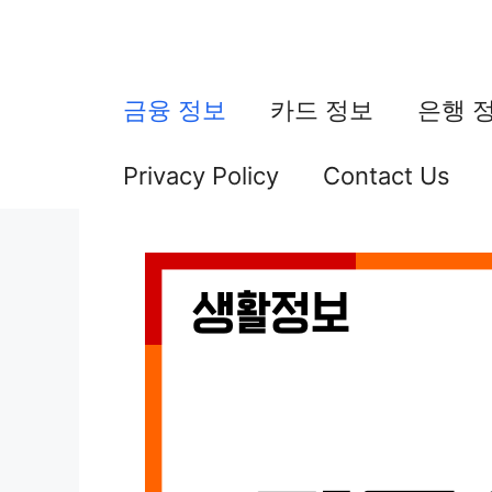
컨
텐
츠
금융 정보
카드 정보
은행 
로
Privacy Policy
Contact Us
건
너
뛰
기