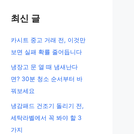
최신 글
카시트 중고 거래 전, 이것만
보면 실패 확률 줄어듭니다
냉장고 문 열 때 냄새난다
면? 30분 청소 순서부터 바
꿔보세요
냉감패드 건조기 돌리기 전,
세탁라벨에서 꼭 봐야 할 3
가지