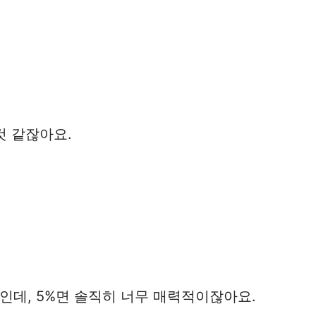
것 같잖아요.
황인데, 5%면 솔직히 너무 매력적이잖아요.