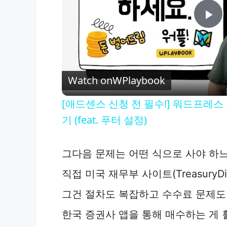
P
l
Watch on
WPlaybook
a
[애드센스 신청 전 필수!] 워드프레
y
기 (feat. 푸터 설정)
V
그다음 문제는 어떤 식으로 사야 하
직접 미국 재무부 사이트(TreasuryD
i
그건 절차도 복잡하고 수수료 문제도
d
한국 증권사 앱을 통해 매수하는 게