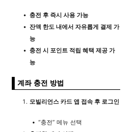
충전 후 즉시 사용 가능
잔액 한도 내에서 자유롭게 결제 가
능
충전 시 포인트 적립 혜택 제공 가
능
계좌 충전 방법
모빌리언스 카드 앱 접속 후 로그인
“충전” 메뉴 선택