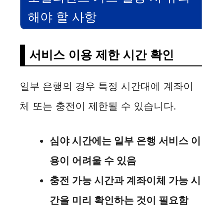
해야 할 사항
서비스 이용 제한 시간 확인
일부 은행의 경우 특정 시간대에 계좌이
체 또는 충전이 제한될 수 있습니다.
심야 시간에는 일부 은행 서비스 이
용이 어려울 수 있음
충전 가능 시간과 계좌이체 가능 시
간을 미리 확인하는 것이 필요함