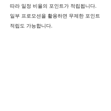
따라 일정 비율의 포인트가 적립됩니다.
일부 프로모션을 활용하면 무제한 포인트
적립도 가능합니다.