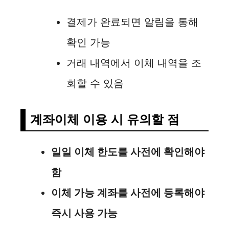
결제가 완료되면 알림을 통해
확인 가능
거래 내역에서 이체 내역을 조
회할 수 있음
계좌이체 이용 시 유의할 점
일일 이체 한도를 사전에 확인해야
함
이체 가능 계좌를 사전에 등록해야
즉시 사용 가능