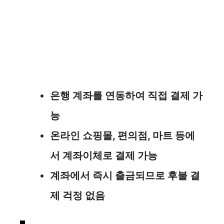
은행 계좌를 연동하여 직접 결제 가
능
온라인 쇼핑몰, 편의점, 마트 등에
서 계좌이체로 결제 가능
계좌에서 즉시 출금되므로 후불 결
제 걱정 없음