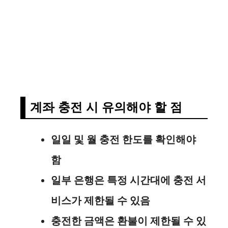
계좌 충전 시 유의해야 할 점
일일 및 월 충전 한도를 확인해야
함
일부 은행은 특정 시간대에 충전 서
비스가 제한될 수 있음
충전한 금액은 환불이 제한될 수 있