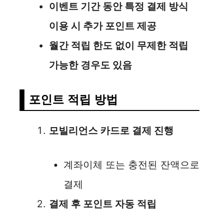
이벤트 기간 동안 특정 결제 방식
이용 시 추가 포인트 제공
월간 적립 한도 없이 무제한 적립
가능한 경우도 있음
포인트 적립 방법
모빌리언스 카드로 결제 진행
계좌이체 또는 충전된 잔액으로
결제
결제 후 포인트 자동 적립