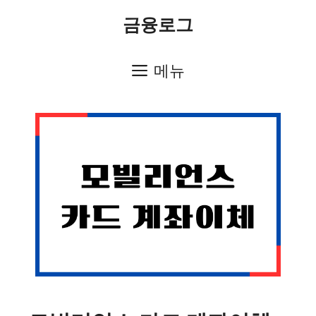
컨
금융로그
텐
츠
메뉴
로
건
너
뛰
기