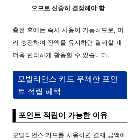
으므로 신중히 결정해야 함
충전 후에는 즉시 사용이 가능하므로, 미
리 충전하여 잔액을 유지하면 결제할 때
더욱 편리하게 활용할 수 있습니다.
모빌리언스 카드 무제한 포인
트 적립 혜택
포인트 적립이 가능한 이유
모빌리언스 카드를 사용하면 결제 금액에