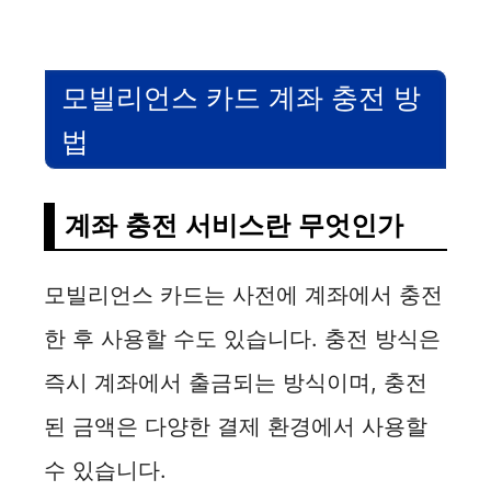
모빌리언스 카드 계좌 충전 방
법
계좌 충전 서비스란 무엇인가
모빌리언스 카드는 사전에 계좌에서 충전
한 후 사용할 수도 있습니다. 충전 방식은
즉시 계좌에서 출금되는 방식이며, 충전
된 금액은 다양한 결제 환경에서 사용할
수 있습니다.