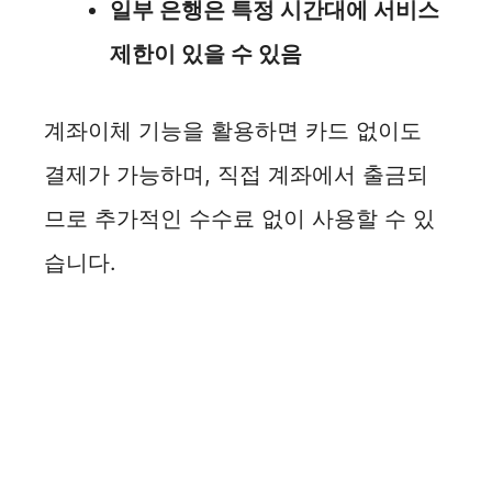
일부 은행은 특정 시간대에 서비스
제한이 있을 수 있음
계좌이체 기능을 활용하면 카드 없이도
결제가 가능하며, 직접 계좌에서 출금되
므로 추가적인 수수료 없이 사용할 수 있
습니다.