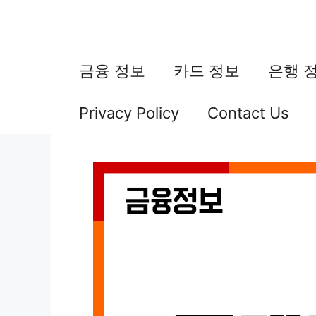
컨
텐
츠
금융 정보
카드 정보
은행 
로
Privacy Policy
Contact Us
건
너
뛰
기