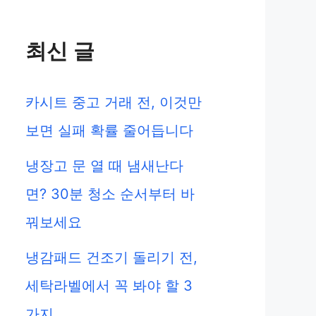
최신 글
카시트 중고 거래 전, 이것만
보면 실패 확률 줄어듭니다
냉장고 문 열 때 냄새난다
면? 30분 청소 순서부터 바
꿔보세요
냉감패드 건조기 돌리기 전,
세탁라벨에서 꼭 봐야 할 3
가지