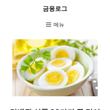
컨
금융로그
텐
츠
메뉴
로
건
너
뛰
기