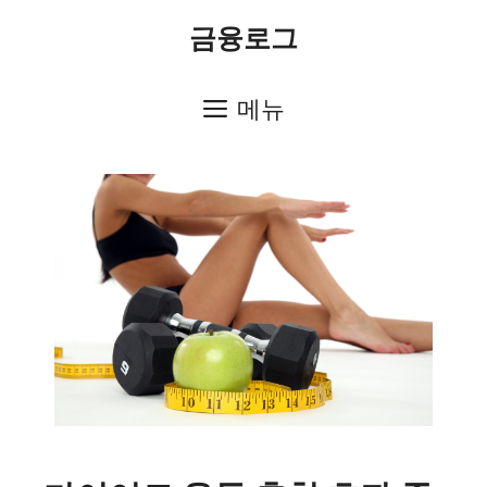
컨
금융로그
텐
츠
메뉴
로
건
너
뛰
기