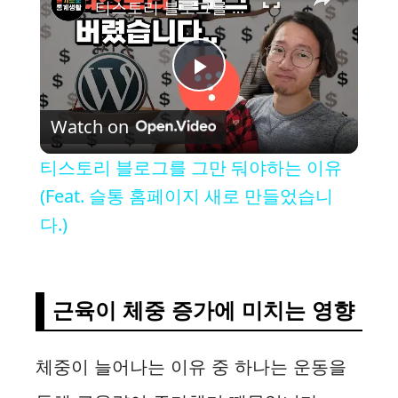
티스토리 블로그를 그만 둬야하는 이유 (Feat. 슬통 홈페이지 새로 만들었습니다.)
P
Watch on
l
티스토리 블로그를 그만 둬야하는 이유
a
(Feat. 슬통 홈페이지 새로 만들었습니
다.)
y
V
근육이 체중 증가에 미치는 영향
i
체중이 늘어나는 이유 중 하나는 운동을