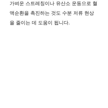
가벼운 스트레칭이나 유산소 운동으로 혈
액순환을 촉진하는 것도 수분 저류 현상
을 줄이는 데 도움이 됩니다.