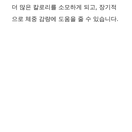
더 많은 칼로리를 소모하게 되고, 장기적
으로 체중 감량에 도움을 줄 수 있습니다.