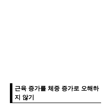
근육 증가를 체중 증가로 오해하
지 않기