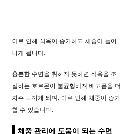
이로 인해 식욕이 증가하고 체중이 늘어
나게 됩니다.
충분한 수면을 취하지 못하면 식욕을 조
절하는 호르몬이 불균형해져 배고픔을 더
자주 느끼게 되며, 이로 인해 체중이 증가
할 수 있습니다.
체중 관리에 도움이 되는 수면