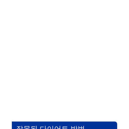
잘못된 다이어트 방법