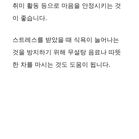
취미 활동 등으로 마음을 안정시키는 것
이 좋습니다.
스트레스를 받았을 때 식욕이 늘어나는
것을 방지하기 위해 무설탕 음료나 따뜻
한 차를 마시는 것도 도움이 됩니다.