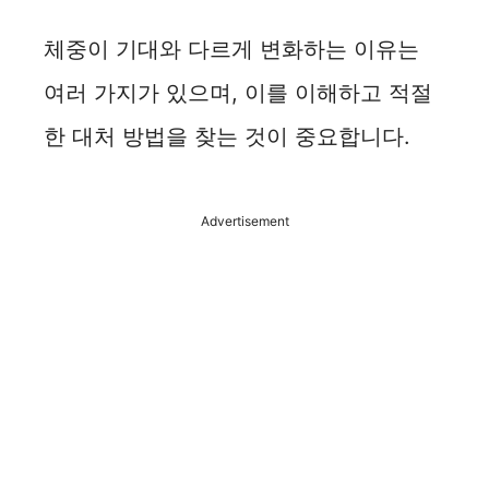
체중이 기대와 다르게 변화하는 이유는
여러 가지가 있으며, 이를 이해하고 적절
한 대처 방법을 찾는 것이 중요합니다.
Advertisement