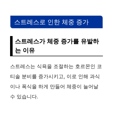
스트레스로 인한 체중 증가
스트레스가 체중 증가를 유발하
는 이유
스트레스는 식욕을 조절하는 호르몬인 코
티솔 분비를 증가시키고, 이로 인해 과식
이나 폭식을 하게 만들어 체중이 늘어날
수 있습니다.