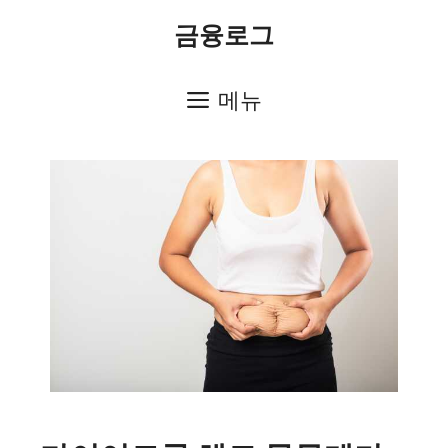
컨
금융로그
텐
츠
메뉴
로
건
너
뛰
기