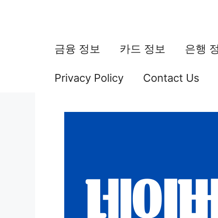
컨
텐
츠
금융 정보
카드 정보
은행 
로
Privacy Policy
Contact Us
건
너
뛰
기