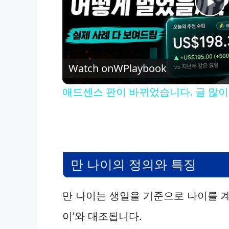
P
l
Watch on
WPlaybook
a
애드센스 판이 바뀌었습니다. 글 많
y
V
만 나이의 정의와 특징
i
만 나이는 생일을 기준으로 나이를 계
d
이’와 대조됩니다.