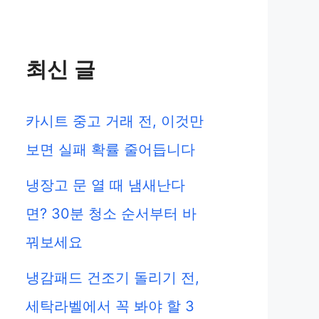
최신 글
카시트 중고 거래 전, 이것만
보면 실패 확률 줄어듭니다
냉장고 문 열 때 냄새난다
면? 30분 청소 순서부터 바
꿔보세요
냉감패드 건조기 돌리기 전,
세탁라벨에서 꼭 봐야 할 3