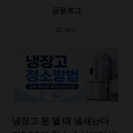
컨
금융로그
텐
츠
메뉴
로
건
너
뛰
기
냉장고 문 열 때 냄새난다