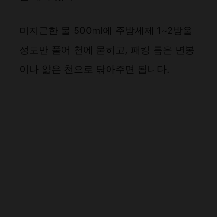
미지근한 물 500ml에 주방세제 1~2방울
정도만 풀어 천에 묻히고, 패킹 틈은 면봉
이나 얇은 천으로 닦아주면 됩니다.