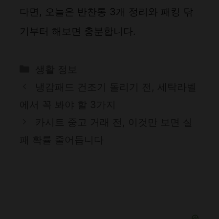
다면, 오늘은 반찬통 3개 정리와 패킹 닦
기부터 해보면 충분합니다.
카
생활 정보
테
냉감패드 건조기 돌리기 전, 세탁라벨
고
에서 꼭 봐야 할 3가지
리
카시트 중고 거래 전, 이것만 보면 실
패 확률 줄어듭니다