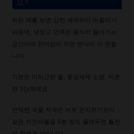
요?
찌든 때를 보면 강한 세제부터 떠올리기
쉬운데, 냉장고 안쪽은 음식이 들어가는
공간이라 잔여감이 적은 방식이 더 편합
니다.
기본은 미지근한 물, 중성세제 소량, 마른
천 3단계예요.
끈적한 국물 자국은 바로 문지르기보다
젖은 키친타월을 5분 정도 올려두면 훨씬
덜 힘들게 닦입니다.