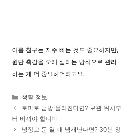
여름 침구는 자주 빠는 것도 중요하지만,
원단 촉감을 오래 살리는 방식으로 관리
하는 게 더 중요하더라고요.
카
생활 정보
테
토마토 금방 물러진다면? 보관 위치부
고
터 바꿔야 합니다
리
냉장고 문 열 때 냄새난다면? 30분 청