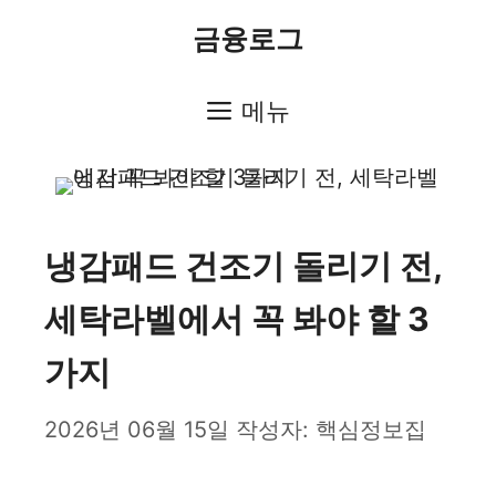
컨
금융로그
텐
츠
메뉴
로
건
너
냉감패드 건조기 돌리기 전,
뛰
세탁라벨에서 꼭 봐야 할 3
기
가지
2026년 06월 15일
작성자:
핵심정보집