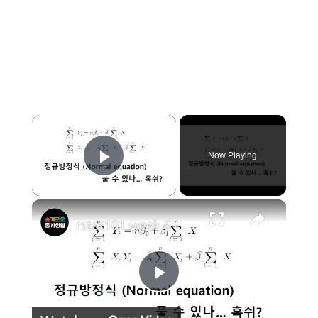
×
Now Playing
Play Video
×
rstat101 week 6 (심화) 회귀분석 정규방정식(Normal equation) 손으로 풀기
P