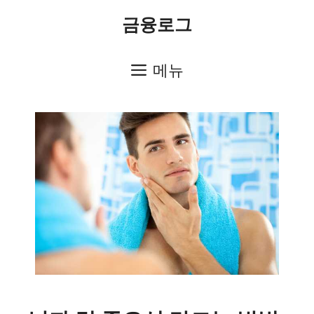
컨
금융로그
텐
츠
메뉴
로
건
너
뛰
기