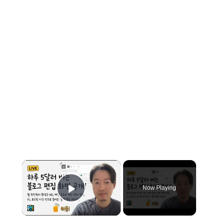
×
Now Playing
Play Video