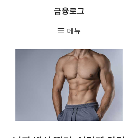
컨
금융로그
텐
츠
메뉴
로
건
너
뛰
기