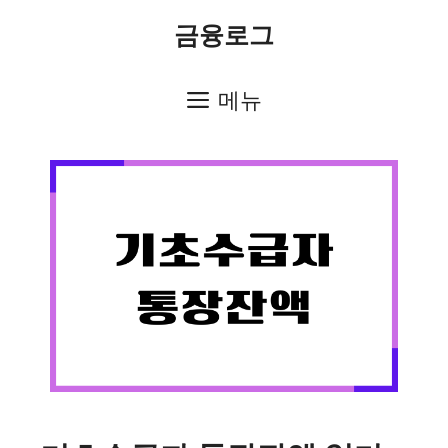
컨
금융로그
텐
츠
메뉴
로
건
너
뛰
기