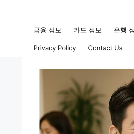
컨
텐
츠
금융 정보
카드 정보
은행 
로
Privacy Policy
Contact Us
건
너
뛰
기