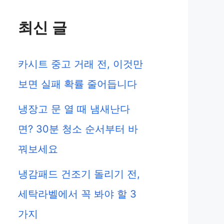
최신 글
카시트 중고 거래 전, 이것만
보면 실패 확률 줄어듭니다
냉장고 문 열 때 냄새난다
면? 30분 청소 순서부터 바
꿔보세요
냉감패드 건조기 돌리기 전,
세탁라벨에서 꼭 봐야 할 3
가지