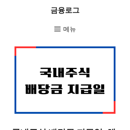
컨
금융로그
텐
츠
메뉴
로
건
너
뛰
기