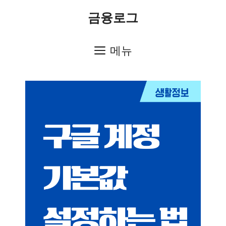
컨
금융로그
텐
츠
메뉴
로
건
너
뛰
기