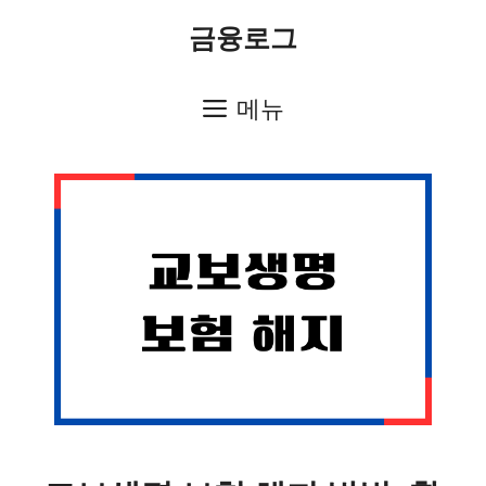
컨
금융로그
텐
츠
메뉴
로
건
너
뛰
기