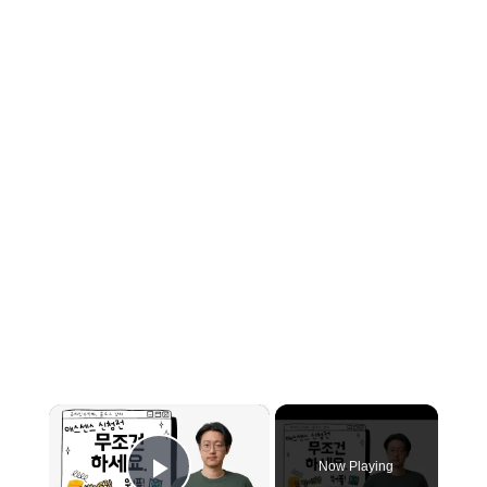
×
Now Playing